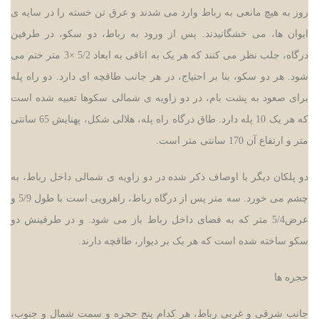
روز به هیچ مانعی به رباط وارد می شدند و عرق تن خسته را در سایه ی
ایوان ها، می خشگانیدند. پس از ورود به رباط، دو سکو، در طرفین
درگاه، جلب نظر می کنند که هر یک به اتاقی به ابعاد 5/2
×
3 متر ختم می
شود. هر دو سکو، بنا بر احتیاج، در هر جانب طاقچه ای دارد. دو راه پله
برای صعود به پشت بام، در دو زاویه ی شمالی سکوها تعبیه شده است
که هر یک 10 پله دارد. طاق درگاه راه پله، هلالی شکل، پهنایش 65 سانتی
متر و ارتفاع آن 170 سانتی متر است.
دو پلکان دیگر با اوصاف ذکر شده در دو زاویه ی شمالی داخل رباط، به
چشم می خورد. سه متر پس از درگاه رباط، راهرویی است با طول 5/9 و
عرض5/4 متر که به فضای داخل رباط باز می شود. و در طرفینش دو
سکو ساخته شده است که هر یک بر دیوار، طاقچه دارند.
حجره ها
جانب شرقی و غربی رباط، هر کدام پنج حجره و سمت شمال و جنوب،