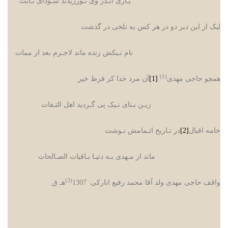
یـاری انـدر وی نـورزیدند سـودای ثـابت
لیک از این دیر دو در هر کس به تلخی در گذشت
نام نـیکش زنده ماند لاجـرم بعد از ممات
(1)
همچو حاجی مهدی
[1]
آن مرد خدا کز فرط خیر
زیـن بـنای نـیک پی گـردید اهل التـفات
خامه اقبال
[2]
در تـاریخ اتـمامش نـوشت
ماند از مـهدی بـه دنیـا بـاقیات الصـالحات
(3)
واقف حاجی مهدی ولد آقا محمد رفیع انارکی 1307
هـ ق