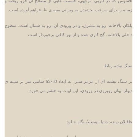
افسوس که در اثربی- توجهی، قسمت هایی از مصالح آن فرو ریخته و
زمینه را برای سرعت بخشیدن به ویرانی بقیه ی بنا، فراهم آورده است.
پلکان بالاخانه، رو به مشرق، و در ورودی آن، رو به شمال است. سطوح
داخلی بالاخانه، گچ کاری شده و از نور کافی برخوردار است.
سنگ نبشه رباط
بر سنگ نبشته ای از مرمر سبز، به ابعاد 30
×
65 سانتی متر بر سینه ی
دیوار ایوان روبروی در ورودی، این ابیات به چشم می خورد.
عاقـلان دیـدند دنـیا نـیست ّبـنگاه خـلود