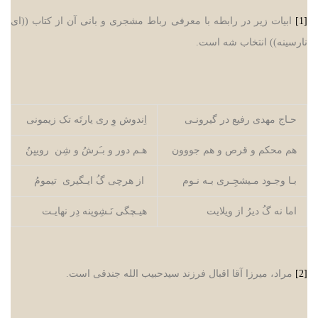
[1]
ابیات زیر در رابطه با معرفی رباط مشجری و بانی آن از کتاب ((ای
نارسینه)) انتخاب شه است.
حـاج مهدی رفیع در گیرونـی
اِندوش وِ ری یارتَه تک زیمونی
هم محکم و قرص و هم جووون
هـم دور و بـَرشُ و شِن روییِنُ
بـا وجـود مـیشجِـری بـه نـوم
از هرچی گُ ایـگیری تیمومُ
اما نه گُ دیرُ از ویلایت
هیـچگی نَـشِوپنه دِر نهایـت
[2]
مراد، میرزا آقا اقبال فرزند سیدحبیب الله جندقی است.