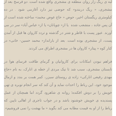
لبه ی ریگ زار روان منطقه ی مشجری واقع شده است. دو فرسخ بعد از
مشجری، « ریگ دربندو» که حوضی نیز دارد آغازمی شود . در ده
کیلومتری ریگستان اخیر، حوض « حاج عوض محمد» ساخته شده است از
آن پس جاده ، منشعب شده یا از« چوپانان» یا از« عباس آباد» سر در می
آورند. عبور پست با قاطر و شتر در گذشته و تردد کاروان ها قبل از آمدن
پست، از مشجری بوده است. بعد از بارانداز« محمد حسین- خانی» در
کنار کوه « پیتار» کاروان ها در مشجری اطراق می کردند.
فراهم نبودن امکانات برای کاروانیان
و گرمای طاقت فرسای هوا در
تابستان مشجری، سبب شد تا نیک مردی
از خطه ی انارک، به نام «حاج
مهدی رفیعی انارکی» زاده ی روستای سبزر، کمر همت بر بندد و ازمال
موجود خود، این رباط را احداث نماید و آن کند که سر انجام توبره ی تهی
خویش را بر دوش افکنده؛ روانه ی شاهرود گردد اما همچنان از عمل
پسندیده ی خویش خوشنود باشد و در جواب تاجری از اهالی نایین که
رباط را از او به قیمت مطابه می کند بگوید « ما بهشت را نمی فروشیم».