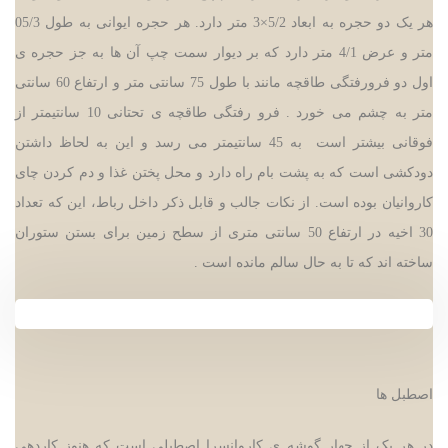
هر یک دو حجره به ابعاد 5/2
×
3 متر دارد. هر حجره ایوانی به طول 05/3
متر و عرض 4/1 متر دارد که بر دیوار سمت چپ آن ها به جز حجره ی
اول دو فرورفتگی طاقچه مانند با طول 75 سانتی متر و ارتفاع 60 سانتی
متر به چشم می خورد . فرو رفتگی طاقچه ی تحتانی 10 سانتیمتر از
فوقانی بیشتر است به 45 سانتیمتر می رسد و این به لحاظ داشتن
دودکشی است که به پشت بام راه دارد و محل پختن غذا و دم کردن چای
کاروانیان بوده است. از نکات جالب و قابل ذکر داخل رباط، این که تعداد
30 اخیه در ارتفاع 50 سانتی متری از سطح زمین برای بستن ستوران
ساخته اند که تا به حال سالم مانده است .
اصطبل ها
در هر یک از چهار گوشه ی کاروانسرا اصطبلی است که هنوز کاردهی