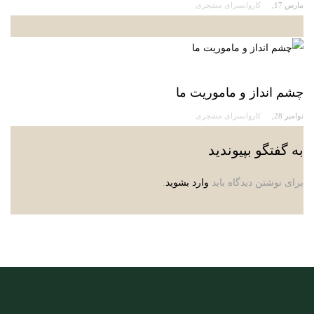
مارس 17
کاروانسرای مشجری
چشم انداز و ماموریت ما
نوامبر 28
کاروانسرای مشجری
به گفتگو بپیوندید
برای نوشتن دیدگاه باید
وارد بشوید
.