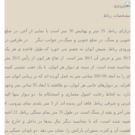
مشخصات رباط
درازای رباط، 35 متر و پهنایش 30 متر است با نمایی از آجر، در ضلع
جنوبی و سنگ، در ضلع جنوبی و سنگ،در جوانب دیگر در طرفین در
ورودی رباط، شیش ایوان به چشم می خورد که طول قاعده ی هر یک
30/3 متر و عرض آن 80/1 متر است. ار تفاع هر ایون از رأس 20/3 متر
محاسبه شده است. از سینه ی دیوار هر ایوان، با یک عقب نشینی کتیبه
ای را به ابعاد 90
×
200 سانتی متر به عمل آورده اند که بر زیبایی ایوان می
افزاید. بر دیوارهای جانبی هر ایوان، دو طاقچه با ابعاد 95 ساتی متر وجود
دارد. به لحاظ رعایت اصول معماری و استحکام بنا، دو دیوار منها الیه
غربی و شرقی رباط، فاقد این پدیده اند. از 5 متر بلندی نمای بیرونی، 4
متر آجر و بقیه از سنگ است. در طول 35 متر نمای سنگی رباط، 22 اخیه
تعبیه شده است، که با محاسبه دیگر مال بندها در داخل و خارج بنا،
اهمیت آن و کثرت ستوران بارکش را، نشان می دهد. دو ناودان سنگی بر